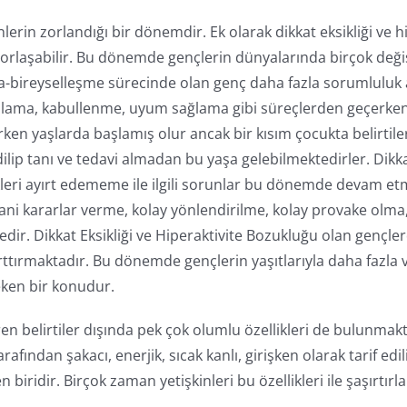
rin zorlandığı bir dönemdir. Ek olarak dikkat eksikliği ve 
rlaşabilir. Bu dönemde gençlerin dünyalarında birçok değişi
şma-bireyselleşme sürecinde olan genç daha fazla sorumluluk
gılama, kabullenme, uyum sağlama gibi süreçlerden geçerke
erken yaşlarda başlamış olur ancak bir kısım çocukta belirtile
edilip tanı ve tedavi almadan bu yaşa gelebilmektedirler. Dik
leri ayırt edememe ile ilgili sorunlar bu dönemde devam etm
ani kararlar verme, kolay yönlendirilme, kolay provake olma,
dir. Dikkat Eksikliği ve Hiperaktivite Bozukluğu olan gençler
arttırmaktadır. Bu dönemde gençlerin yaşıtlarıyla daha fazla 
ken bir konudur.
n belirtiler dışında pek çok olumlu özellikleri de bulunmakt
fından şakacı, enerjik, sıcak kanlı, girişken olarak tarif edil
iridir. Birçok zaman yetişkinleri bu özellikleri ile şaşırtırla