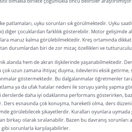
tlı olmakla birlikte çoğunlukla öncü belirtiler araştırılmıştır.
fke patlamaları, uyku sorunları sık görülmektedir. Uyku saa
) diğer çocuklardan farklılık gösterebilir. Motor gelişimde 
zalara maruz kalma görülebilmektedir. Kreş ortamında dikkat 
aratan durumlardan biri de zor mizaç özellikleri ve tutturucul
alanda hem de akran ilişkilerinde yaşanabilmektedir. Der
k uzun zamana ihtiyaç duyma, ödevlerini eksik getirme, sık 
lanmalar göstermektedir. Bu dalgalanmalar öğretmenler taraf
tlama ya da ufak hatalar nedeni ile soruyu yanlış yapma görü
eri derslerde daha iyi odaklanma performans gösterirken, ba
ler. Ders esnasında çok konuşma, hareketli olma, ders düzen
de görülebilecek şikayetlerdir. Kuralları oyunlara uymada gü
n birkaçı olarak sıralanabilir. Bazen bu davranış sorunları
ibi sorunlarla karşılaşabilirler.