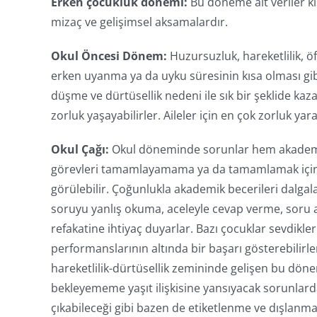
Erken çocukluk dönemi:
Bu döneme ait veriler kısı
mizaç ve gelişimsel aksamalardır.
Okul Öncesi Dönem:
Huzursuzluk, hareketlilik, ö
erken uyanma ya da uyku süresinin kısa olması gibi
düşme ve dürtüsellik nedeni ile sık bir şeklide ka
zorluk yaşayabilirler. Aileler için en çok zorluk y
Okul Çağı:
Okul döneminde sorunlar hem akademik 
görevleri tamamlayamama ya da tamamlamak için ço
görülebilir. Çoğunlukla akademik becerileri dalga
soruyu yanlış okuma, aceleyle cevap verme, soru a
refakatine ihtiyaç duyarlar. Bazı çocuklar sevdikl
performanslarının altında bir başarı gösterebilir
hareketlilik-dürtüsellik zemininde gelişen bu dönem
bekleyememe yaşıt ilişkisine yansıyacak sorunlarda
çıkabileceği gibi bazen de etiketlenme ve dışlanma g