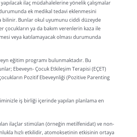
apılacak ilaç müdahalelerine yönelik çalışmalar
ası durumunda ek medikal tedavi eklenmesini
la bilinir. Bunlar okul uyumunu ciddi düzeyde
r çocukların ya da bakım verenlerin kaza ile
memesi veya katılamayacak olması durumunda
ebeveyn eğitim programı bulunmaktadır. Bu
 Bunlar; Ebeveyn- Çocuk Etkileşim Terapisi (EÇET)
çocukların Pozitif Ebeveynliği (Pozitive Parenting
inizle iş birliği içerinde yapılan planlama en
n ilaçlar stimülan (örneğin metilfenidat) ve non-
kla hızlı etkilidir, atomoksetinin etkisinin ortaya