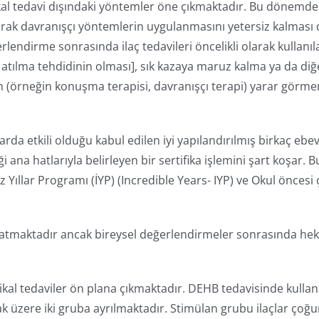
 tedavi dışındaki yöntemler öne çıkmaktadır. Bu dönemde y
i olarak davranışçı yöntemlerin uygulanmasını yetersiz kalm
endirme sonrasında ilaç tedavileri öncelikli olarak kullanı
atılma tehdidinin olması], sık kazaya maruz kalma ya da diğe
 (örneğin konuşma terapisi, davranışçı terapi) yarar gör
larda etkili olduğu kabul edilen iyi yapılandırılmış birkaç 
iği ana hatlarıyla belirleyen bir sertifika işlemini şart koşar.
 Yıllar Programı (İYP) (Incredible Years- IYP) ve Okul öncesi 
latmaktadır ancak bireysel değerlendirmeler sonrasında hekim
 tedaviler ön plana çıkmaktadır. DEHB tedavisinde kullanıla
üzere iki gruba ayrılmaktadır. Stimülan grubu ilaçlar çoğunlu