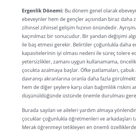
Ergenlik Dönemi:
Bu dönem genel olarak ebeveynle
ebeveynler hem de gençler açısından biraz daha zo
zihinsel zihinsel gelişim hızının önündedir. Ayrı
kaçınılmaz bir sonucudur. Bir yandan değişimi al
ile baş etmesi gerekir. Belirtiler çoğunlukla daha 
kapasitelerinin iyi olması nedeni ile süreç tolere 
yetersizlikler, zamanı uygun kullanamama, öncelik
çocukta azalmaya başlar. Öfke patlamaları, çabuk 
davranışı akranlarına oranla daha fazla görülmekte
hem de diğer şeylere karşı olan bağımlılık riskini 
düşünüldüğünde üstünde önemle durulması gere
Burada sayılan ve aileleri yardım almaya yönlendire
çocuklar çoğunlukla öğretmenleri ve arkadaşları tara
Merak öğrenmeyi tetikleyen en önemli özelliklerden b