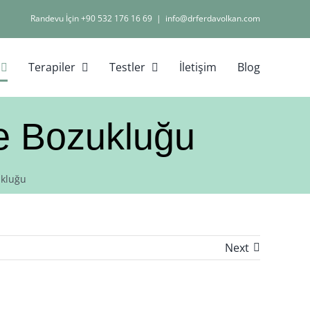
Randevu İçin +90 532 176 16 69
|
info@drferdavolkan.com
Terapiler
Testler
İletişim
Blog
te Bozukluğu
ukluğu
Next