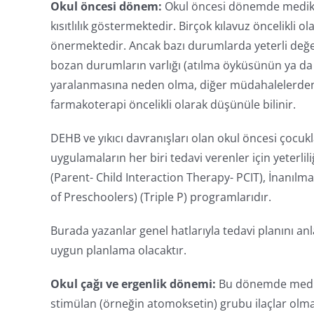
Okul öncesi dönem:
Okul öncesi dönemde medikal
kısıtlılık göstermektedir. Birçok kılavuz öncelikl
önermektedir. Ancak bazı durumlarda yeterli değerl
bozan durumların varlığı (atılma öyküsünün ya da 
yaralanmasına neden olma, diğer müdahalelerden
farmakoterapi öncelikli olarak düşünüle bilinir.
DEHB ve yıkıcı davranışları olan okul öncesi çocuk
uygulamaların her biri tedavi verenler için yeterlil
(Parent- Child Interaction Therapy- PCIT), İnanılmaz
of Preschoolers) (Triple P) programlarıdır.
Burada yazanlar genel hatlarıyla tedavi planını an
uygun planlama olacaktır.
Okul çağı ve ergenlik dönemi:
Bu dönemde medikal
stimülan (örneğin atomoksetin) grubu ilaçlar olmak 