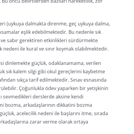
 Bu öncü belirtilerden bazıları hareketlilik, zor
tleri (uykuya dalmakta direnme, geç uykuya dalma,
aksamalar eşlik edebilmektedir. Bu nedenle sık
ve sabır gerektiren etkinlikleri sürdürmekte
uk nedeni ile kural ve sınır koymak olabilmektedir.
si dinlemekte güçlük, odaklanamama, verilen
sık kalem silgi gibi okul gereçlerini kaybetme
ından sıkça tarif edilmektedir. Sınav esnasında
lebilir. Çoğunlukla ödev yaparken bir yetişkinin
zı sevmedikleri derslerde aksine kendi
ini bozma, arkadaşlarının dikkatini bozma
çlük, acelecilik nedeni ile başlarını itme, sırada
 arkadaşlarına zarar verme olarak ortaya