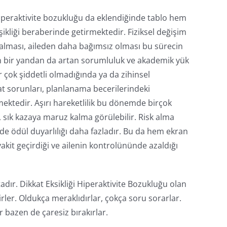
hiperaktivite bozukluğu da eklendiğinde tablo hem
kliği beraberinde getirmektedir. Fiziksel değişim
 alması, aileden daha bağımsız olması bu sürecin
n bir yandan da artan sorumluluk ve akademik yük
r çok şiddetli olmadığında ya da zihinsel
kat sorunları, planlanama becerilerindeki
ektedir. Aşırı hareketlilik bu dönemde birçok
 sık kazaya maruz kalma görülebilir. Risk alma
de ödül duyarlılığı daha fazladır. Bu da hem ekran
vakit geçirdiği ve ailenin kontrolününde azaldığı
adır. Dikkat Eksikliği Hiperaktivite Bozukluğu olan
irler. Oldukça meraklıdırlar, çokça soru sorarlar.
r bazen de çaresiz bırakırlar.