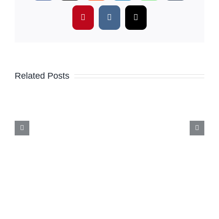
Pinterest
Vk
Email
Related Posts
Bulimia
Nervozanın
Uyarı
İşaretleri