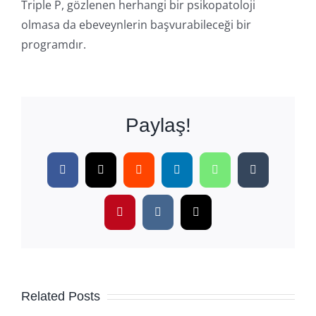
Triple P, gözlenen herhangi bir psikopatoloji
olmasa da ebeveynlerin başvurabileceği bir
programdır.
Paylaş!
Facebook
X
Reddit
LinkedIn
WhatsApp
Tumblr
Pinterest
Vk
Email
Related Posts