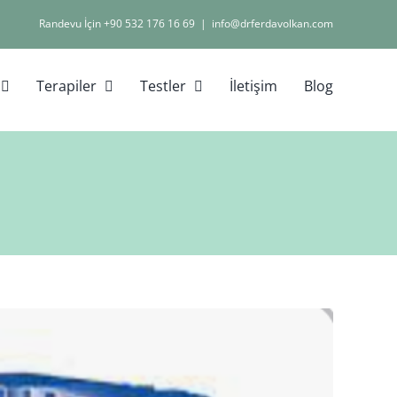
Randevu İçin +90 532 176 16 69
|
info@drferdavolkan.com
Terapiler
Testler
İletişim
Blog