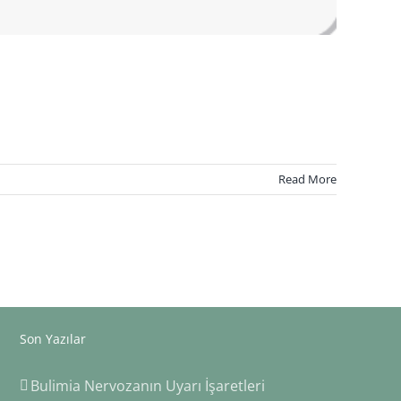
Read More
Son Yazılar
Bulimia Nervozanın Uyarı İşaretleri