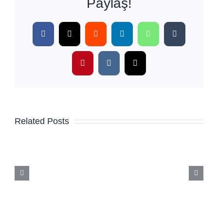
Paylaş!
Facebook
X
Reddit
LinkedIn
WhatsApp
Tumblr
Pinterest
Vk
Email
Related Posts
Bulimia
Nervozanın
Uyarı
İşaretleri