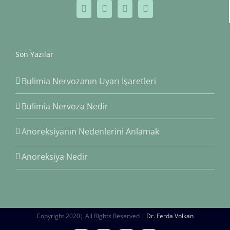
Son Yazılar
Bulimia Nervozanın Uyarı İşaretleri
Bulimia Nervoza Nedir
Anoreksiyanın Nedenlerini Anlamak
Anoreksiya Nedir
Copyright 2020| All Rights Reserved |
Dr. Ferda Volkan